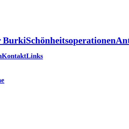
r Burki
Schönheitsoperationen
An
n
Kontakt
Links
me