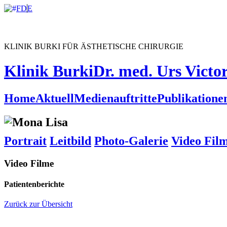
F
D
E
KLINIK BURKI FÜR ÄSTHETISCHE CHIRURGIE
Klinik Burki
Dr. med. Urs Victo
Home
Aktuell
Medienauftritte
Publikatione
Portrait
Leitbild
Photo-Galerie
Video Fil
Video Filme
Patientenberichte
Zurück zur Übersicht