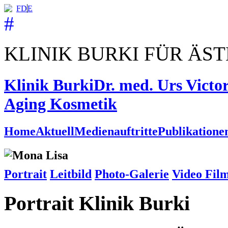
F
D
E
KLINIK BURKI FÜR ÄS
Klinik Burki
Dr. med. Urs Victo
Aging Kosmetik
Home
Aktuell
Medienauftritte
Publikatione
Portrait
Leitbild
Photo-Galerie
Video Fil
Portrait Klinik Burki